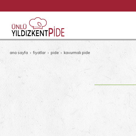
ana sayfa
fi̇yatlar
pi̇de
kavurmalı pide