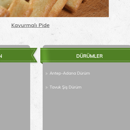
Kavurmalı Pide
N
DÜRÜMLER
Antep-Adana Dürüm
Tavuk Şiş Dürüm