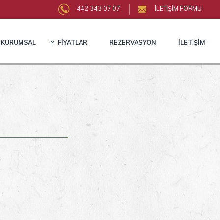
442 343 07 07
İLETİŞİM FORMU
KURUMSAL
FİYATLAR
REZERVASYON
İLETİŞİM