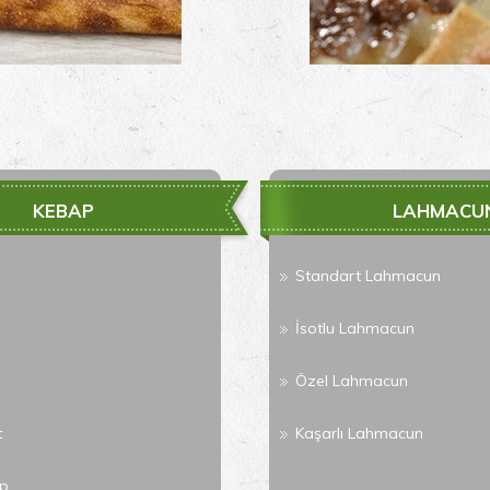
KEBAP
LAHMACU
Standart Lahmacun
İsotlu Lahmacun
Özel Lahmacun
t
Kaşarlı Lahmacun
ap