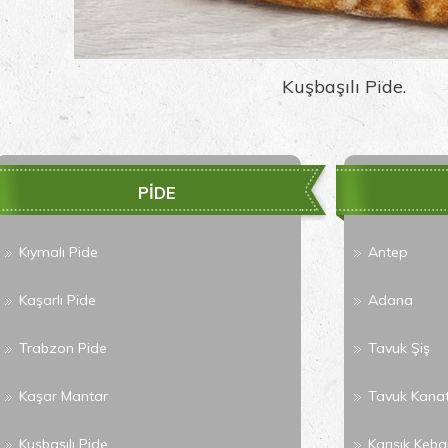
Kuşbaşılı Pide.
PİDE
Kıymalı Pide
Antep
Kaşarlı Pide
Adana
Trabzon Pide
Tavuk Şiş
Kaşar Mantar
Tavuk Kana
Kuşbaşılı Pide
Karışık Keb